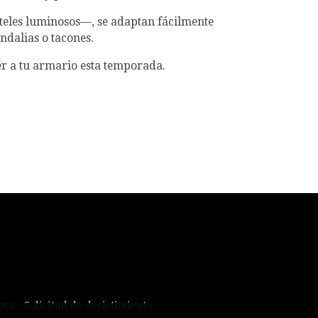
teles luminosos—, se adaptan fácilmente
ndalias o tacones.
er a tu armario esta temporada.
pra
Solicitud de desistimiento