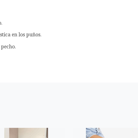
o.
stica en los puños.
y pecho.