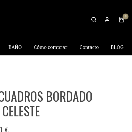
0
BAÑO
Cómo comprar
Contacto
BLOG
 CUADROS BORDADO
 CELESTE
0 €