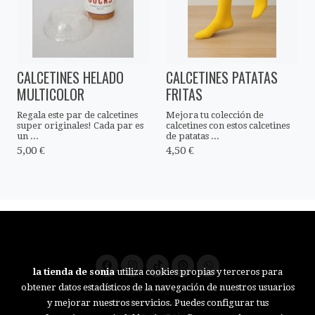
CALCETINES HELADO
CALCETINES PATATAS
MULTICOLOR
FRITAS
Regala este par de calcetines
Mejora tu colección de
super originales! Cada par es
calcetines con estos calcetines
un ...
de patatas ...
5,00 €
4,50 €
la tienda de sonia
utiliza cookies propias y terceros para
obtener datos estadísticos de la navegación de nuestros usuarios
Aviso legal
Política de cookies
y mejorar nuestros servicios. Puedes configurar tus