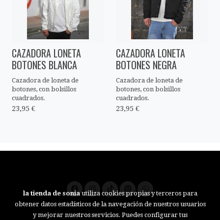
CAZADORA LONETA
CAZADORA LONETA
BOTONES BLANCA
BOTONES NEGRA
Cazadora de loneta de
Cazadora de loneta de
botones, con bolsillos
botones, con bolsillos
cuadrados.
cuadrados.
23,95 €
23,95 €
la tienda de sonia
utiliza cookies propias y terceros para
obtener datos estadísticos de la navegación de nuestros usuarios
Aviso legal
Política de cookies
y mejorar nuestros servicios. Puedes configurar tus