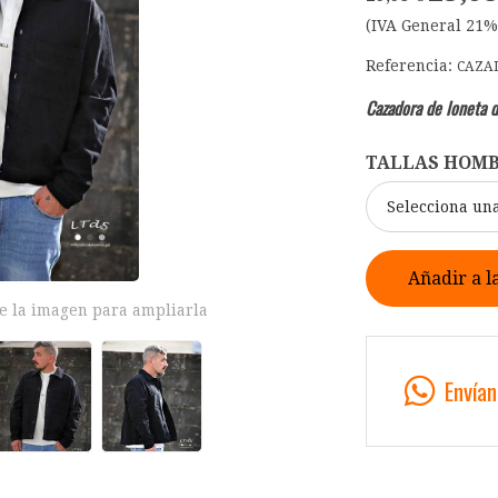
(IVA General 21%
Referencia:
CAZA
Cazadora de loneta d
TALLAS HOM
Selecciona un
Añadir a l
e la imagen para ampliarla
Envía