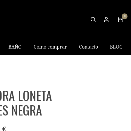
0
BAÑO
Cómo comprar
Contacto
BLOG
ORA LONETA
ES NEGRA
 €