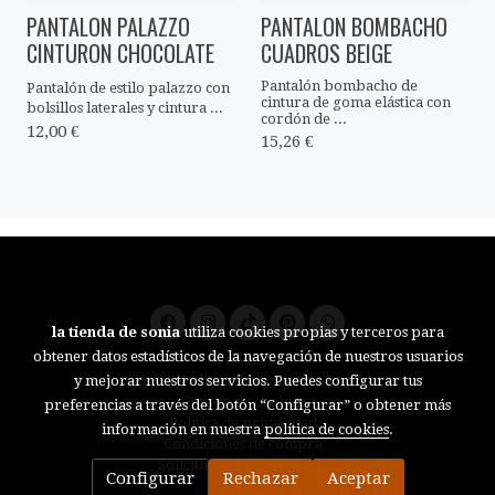
PANTALON PALAZZO
PANTALON BOMBACHO
CINTURON CHOCOLATE
CUADROS BEIGE
Pantalón bombacho de
Pantalón de estilo palazzo con
cintura de goma elástica con
bolsillos laterales y cintura ...
cordón de ...
12,00 €
15,26 €
la tienda de sonia
utiliza cookies propias y terceros para
obtener datos estadísticos de la navegación de nuestros usuarios
Aviso legal
Política de cookies
y mejorar nuestros servicios. Puedes configurar tus
Gestión de cookies
preferencias a través del botón “Configurar” o obtener más
Política de privacidad
información en nuestra
política de cookies
.
Condiciones de compra
Solicitud de desistimiento
Configurar
Rechazar
Aceptar