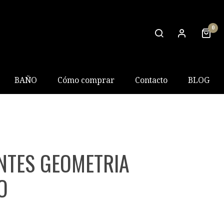
0
BAÑO
Cómo comprar
Contacto
BLOG
NTES GEOMETRIA
O