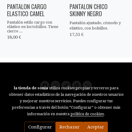
PANTALON CARGO
PANTALON CHICO
ELASTICO CAMEL
SKINNY NEGRO
Pantalón estilo cargo con
Pantalón ajustado, cómodo y
elástico en los tobillos. Tiene
elástico, con bolsillos.
cierre ...
17,55 €
18,00 €
la tienda de sonia
utiliza cookies propias y terceros para
obtener datos estadísticos de la navegación de nuestros usuarios
Aviso legal
Política de cookies
y mejorar nuestros servicios. Puedes configurar tus
Gestión de cookies
preferencias a través del botón “Configurar” o obtener más
Política de privacidad
información en nuestra
política de cookies
.
Condiciones de compra
Solicitud de desistimiento
Configurar
Rechazar
Aceptar