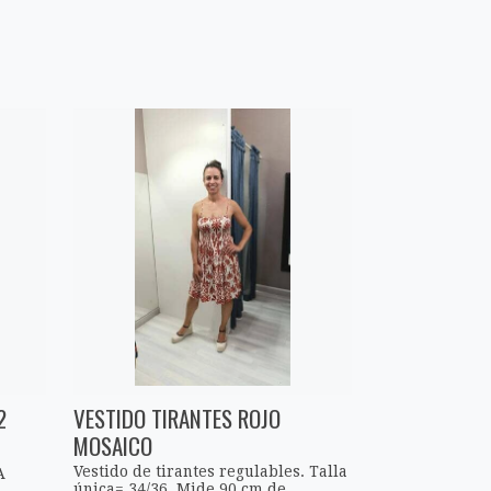
2
VESTIDO TIRANTES ROJO
MOSAICO
Vestido de tirantes regulables. Talla
A
única= 34/36. Mide 90 cm de ...