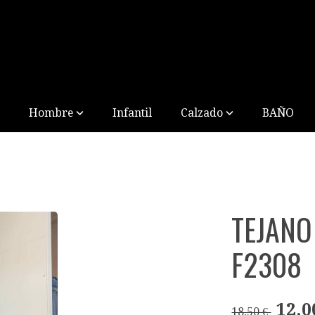
Hombre
Infantil
Calzado
BAÑO
TEJANO
F2308
12,0
18,50 €