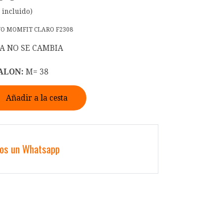
 incluido)
NO MOMFIT CLARO F2308
A NO SE CAMBIA
ALON:
M= 38
Añadir a la cesta
nos un Whatsapp