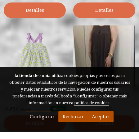
Detalles
Detalles
la tienda de sonia
utiliza cookies propias y terceros para
obtener datos estadísticos de la navegación de nuestros usuarios
y mejorar nuestros servicios. Puedes configurar tus
VESTIDO MARGARITAS
VESTIDO LISO SISA CHOCO
preferencias a través del botón “Configurar” o obtener más
TIRANTES
información en nuestra
política de cookies
.
16,65 €
19,95 €
oferta
18,50 €
Configurar
Rechazar
Aceptar
Detalles
Detalles