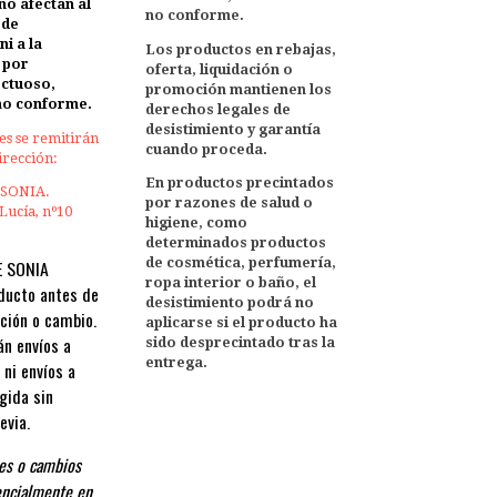
no afectan al
no conforme.
 de
ni a la
Los productos en rebajas,
l por
oferta, liquidación o
ectuoso,
promoción mantienen los
no conforme.
derechos legales de
desistimiento y garantía
es se remitirán
cuando proceda.
dirección:
En productos precintados
 SONIA.
por razones de salud o
 Lucía, nº10
higiene, como
determinados productos
de cosmética, perfumería,
E SONIA
ropa interior o baño, el
oducto antes de
desistimiento podrá no
ución o cambio.
aplicarse si el producto ha
n envíos a
sido desprecintado tras la
entrega.
 ni envíos a
gida sin
revia.
nes o cambios
encialmente en