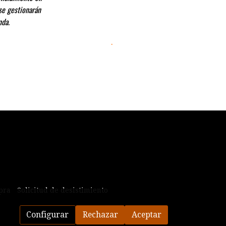
 se gestionarán
nda.
.
.
pra
Solicitud de desistimiento
Configurar
Rechazar
Aceptar