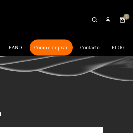
0
BAÑO
Cómo comprar
Contacto
BLOG
R
a