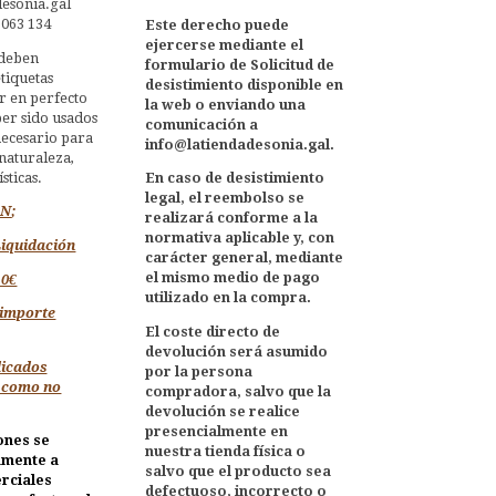
esonia.gal
 063 134
Este derecho puede
ejercerse mediante el
 deben
formulario de Solicitud de
tiquetas
desistimiento disponible en
ar en perfecto
la web o enviando una
ber sido usados
comunicación a
necesario para
info@latiendadesonia.gal.
naturaleza,
ísticas.
En caso de desistimiento
legal, el reembolso se
AN
;
realizará conforme a la
normativa aplicable y, con
Liquidación
carácter general, mediante
el mismo medio de pago
10€
utilizado en la compra.
 importe
El coste directo de
devolución será asumido
dicados
por la persona
 como no
compradora, salvo que la
devolución se realice
presencialmente en
ones se
nuestra tienda física o
amente a
salvo que el producto sea
rciales
defectuoso, incorrecto o