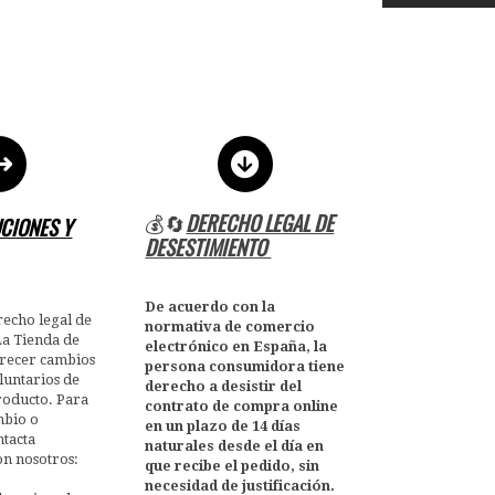
💰🔄
DERECHO LEGAL DE
CIONES Y
DESESTIMIENTO
De acuerdo con la
echo legal de
normativa de comercio
La Tienda de
electrónico en España, la
frecer cambios
persona consumidora tiene
luntarios de
derecho a desistir del
producto. Para
contrato de compra online
mbio o
en un plazo de 14 días
ntacta
naturales desde el día en
n nosotros:
que recibe el pedido, sin
necesidad de justificación.