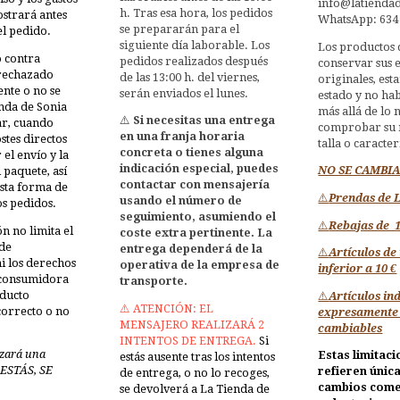
info@latiendad
h. Tras esa hora, los pedidos
ostrará antes
WhatsApp: 634
se prepararán para el
l pedido.
siguiente día laborable. Los
Los productos
o contra
pedidos realizados después
conservar sus e
rechazado
de las 13:00 h. del viernes,
originales, est
ente o no se
serán enviados el lunes.
estado y no ha
nda de Sonia
más allá de lo 
⚠️
Si necesitas una entrega
r, cuando
comprobar su 
en una franja horaria
stes directos
talla o caracter
concreta o tienes alguna
el envío y la
indicación especial, puedes
NO SE CAMBI
 paquete, así
contactar con mensajería
sta forma de
⚠️
Prendas de 
usando el número de
s pedidos.
seguimiento, asumiendo el
⚠️
Rebajas de 
ón no limita el
coste extra pertinente. La
de
entrega dependerá de la
⚠️
Artículos de
ni los derechos
operativa de la empresa de
inferior a 10 €
 consumidora
transporte.
oducto
⚠️
Artículos in
⚠️ ATENCIÓN: EL
correcto o no
expresamente
MENSAJERO REALIZARÁ 2
cambiables
INTENTOS DE ENTREGA.
Si
izará una
Estas limitaci
estás ausente tras los intentos
 ESTÁS, SE
refieren únic
de entrega, o no lo recoges,
cambios come
se devolverá a La Tienda de