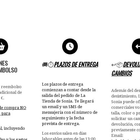
NES
🚚⏱️
PLAZOS DE ENTREGA
↩️📦
DEVOLU
MBOLSO
CAMBIOS
Los plazos de entrega
a reembolso
comienzan a contar desde la
Además del der
adicional de
salida del pedido de La
desistimiento, 
 €.
Tienda de Sonia. Te llegará
Sonia puede o
un email y un SMS de
comerciales vo
 de compra NO
mensajería con el número de
talla, color o 
e para
seguimiento y la fecha
solicitar un ca
prevista de entrega.
devolución, co
al, incluyendo
previamente co
Los envíos salen en días
Email:
laborables antes de las 13:00
o y los gastos