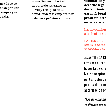
voluntarios y 
Sonia. Se descontará el
nes de estos
derecho legal
importe de los gastos de
earán por vale
desistimiento 
envío y recogida en tu
compra y se
garantía lega
devolución, y se canjeará por
ogida.
producto def
vale para próxima compra.
incorrecto o 
Las devolucion
a la siguiente 
LA TIENDA DE
Rúa Seis, Santa
36660 Moraña
⚠️
LA TIENDA D
revisará el pr
hacer la devol
No se aceptará
portes debidos
puntos de reco
autorización p
*Las devolucio
realizados pres