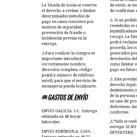
La Tienda de Sonia se reserva
de envío, se m
el derecho a revisar o limitar
de confirmar e
determinados métodos de
⚠️ Si un pedid
pago en casos concretos por
reembolso es 
motivos de seguridad,
injustificadam
prevención de fraude o
recoge, La Tie
incidencias previas en la
podrá reclama
entrega.
proceda, los co
⚠️Para realizar la compra es
generados por 
importante introducir
devolución del
correctamente nombre,
como limitar e
dirección completa, código
pago en futuro
postal y número de teléfono
⚠️ Esta previsi
móvil, para que el servicio de
derecho legal 
mensajería pueda localizarte.
desistimiento 
GASTOS DE ENVÍO
de la persona
🚚
en caso de pr
defectuoso, in
ENVÍO GALICIA: 5 €. Entrega
conforme.
estimada en 48 horas
⚠️*
Sólo se real
laborales.
entrega: SI NO
ENVÍO PENÍNSULA: 5,50 €.
DEVOLVERÁ.
Entrega estimada en 48/72