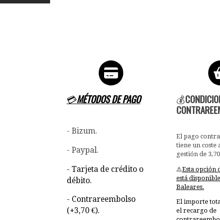
💳
MÉTODOS DE PAGO
💰
CONDICIO
CONTRAREE
- Bizum.
El pago contr
tiene un coste 
- Paypal.
gestión de 3,70
- Tarjeta de crédito o
⚠️
Esta opción
está disponibl
débito.
Baleares.
- Contrareembolso
El importe tot
(+3,70 €).
el recargo de
contrareembols