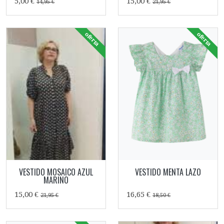
5,00 €
15,00 €
14,95 €
21,95 €
oferta
oferta
VESTIDO MOSAICO AZUL
VESTIDO MENTA LAZO
MARINO
15,00 €
16,65 €
21,95 €
18,50 €