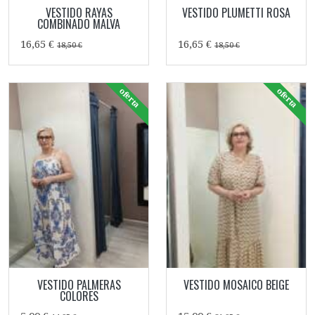
VESTIDO RAYAS
VESTIDO PLUMETTI ROSA
COMBINADO MALVA
16,65 €
16,65 €
18,50 €
18,50 €
oferta
oferta
VESTIDO PALMERAS
VESTIDO MOSAICO BEIGE
COLORES