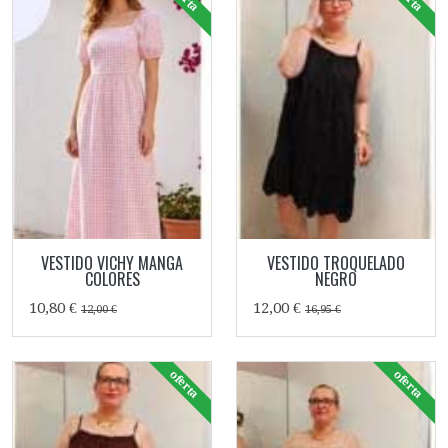
VESTIDO VICHY MANGA
VESTIDO TROQUELADO
COLORES
NEGRO
10,80 €
12,00 €
12,00 €
16,95 €
oferta
oferta