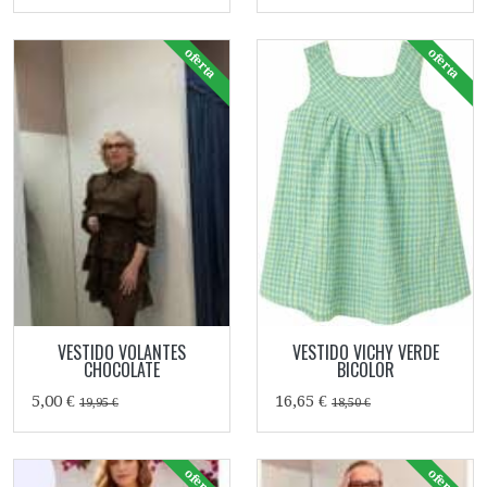
oferta
oferta
VESTIDO VOLANTES
VESTIDO VICHY VERDE
CHOCOLATE
BICOLOR
5,00 €
16,65 €
19,95 €
18,50 €
oferta
oferta