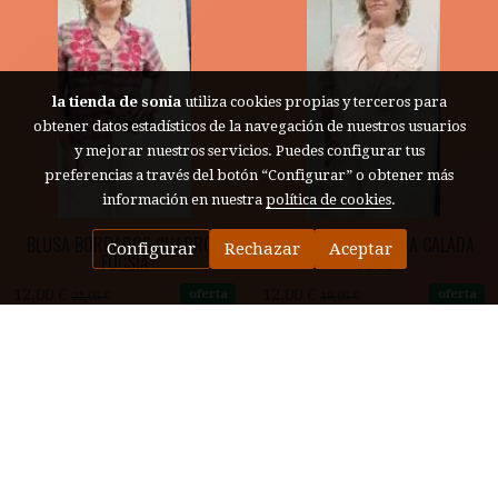
la tienda de sonia
utiliza cookies propias y terceros para
obtener datos estadísticos de la navegación de nuestros usuarios
y mejorar nuestros servicios. Puedes configurar tus
preferencias a través del botón “Configurar” o obtener más
información en nuestra
política de cookies
.
BLUSA BORDADOS CUADROS
CAMISA ABULLONADA CALADA
Configurar
Rechazar
Aceptar
FUCSIA
BEIGE
12,00 €
12,00 €
oferta
oferta
21,95 €
19,95 €
Detalles
Detalles